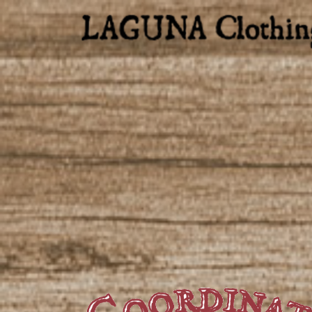
コ
ナ
ン
ビ
テ
ゲ
ン
ー
ツ
シ
に
ョ
移
ン
動
に
移
動